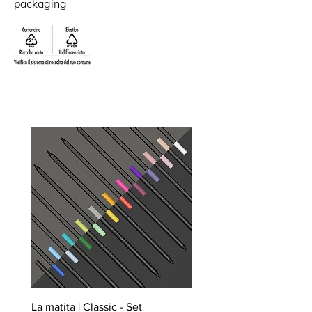
packaging
massimo di 15gg lavorativi.
La matita | Classic - Set
Il taccuino - Set 4