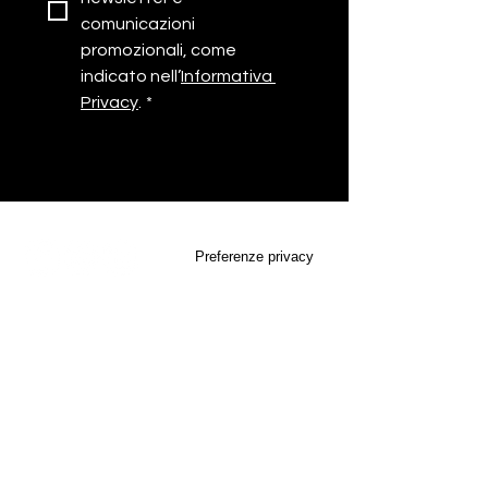
comunicazioni 
promozionali, come 
indicato nell’
Informativa 
Privacy
.
*
About
Us
Perpetua® è uno dei tre brand di Alisea
S.r.l.
Società Benefit, azienda che dal 1994
pensa, progetta e produce in Italia
oggetti di design per la comunicazione
aziendale con l’utilizzo esclusivo di