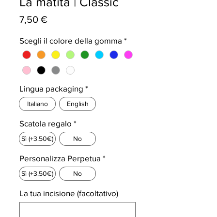
La matita | Classic
Prezzo
7,50 €
Scegli il colore della gomma
*
Lingua packaging
*
Italiano
English
Scatola regalo
*
Sì (+3.50€)
No
Personalizza Perpetua
*
Sì (+3.50€)
No
La tua incisione (facoltativo)