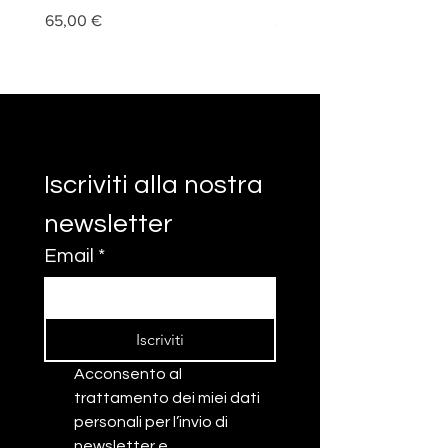
Prezzo
Prezzo
65,00 €
20,00 €
Iscriviti alla nostra 
newsletter
Email
*
Iscriviti
Acconsento al 
trattamento dei miei dati 
personali per l’invio di 
newsletter e 