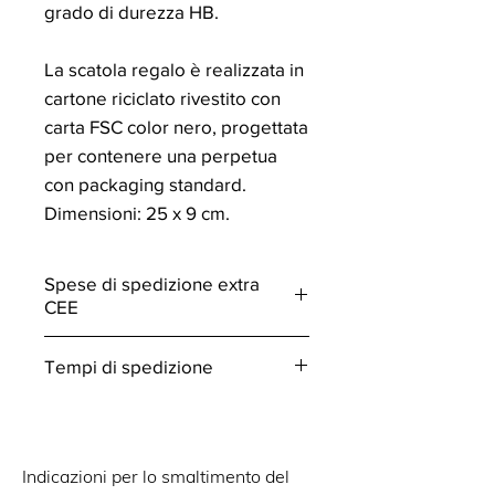
grado di durezza HB.
La scatola regalo è realizzata in
cartone riciclato rivestito con
carta FSC color nero, progettata
per contenere una perpetua
con packaging standard.
Dimensioni: 25 x 9 cm.
Spese di spedizione extra
CEE
Il costo di spedizione non include le
Tempi di spedizione
tasse di importazione che sono a
carico del cliente.
Per ottimizzare i processi e ridurre
l'impatto ecologico, le
personalizzazioni influiscono sui
Indicazioni per lo smaltimento del
tempi di spedizione, fino a un