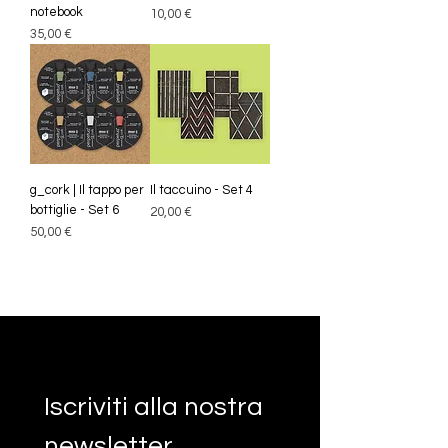
notebook
Prezzo
10,00 €
Prezzo
35,00 €
g_cork | Il tappo per
Il taccuino - Set 4
bottiglie - Set 6
Prezzo
20,00 €
Prezzo
50,00 €
Iscriviti alla nostra 
newsletter