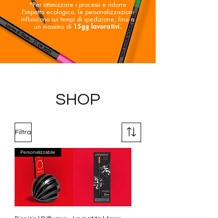
*Per ottimizzare i processi e ridurre
l'impatto ecologico, le personalizzazioni
influiscono sui tempi di spedizione, fino a
un massimo di
15gg lavorativi.
SHOP
Filtra
Personalizzabile