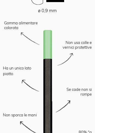
ø 0,9 mm
Gomma alimentare
colorata
Non usa colle e
vernici protettive
Ha un unico lato
piatto
Se cade non si
rompe
Non sporca le mani
80% "g