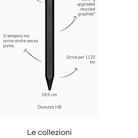
upgraded
recycled
graphite"
Si tempera ma
scrive
anche senza
punta
Scrive per 1120
km
19,5 cm
Durezza HB
Le collezioni