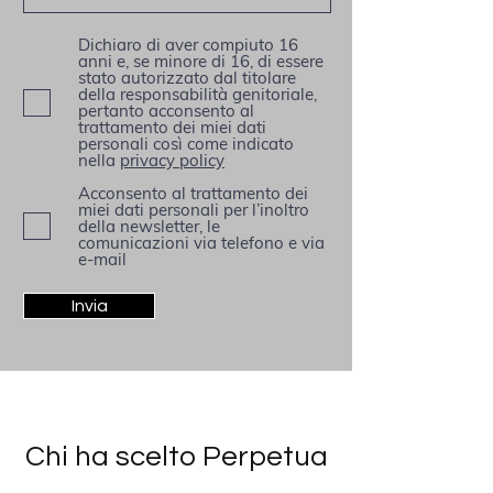
Dichiaro di aver compiuto 16
anni e, se minore di 16, di essere
stato autorizzato dal titolare
della responsabilità genitoriale,
pertanto acconsento al
trattamento dei miei dati
personali così come indicato
nella
privacy policy
Acconsento al trattamento dei
miei dati personali per l’inoltro
della newsletter, le
comunicazioni via telefono e via
e-mail
Invia
Chi ha scelto Perpetua