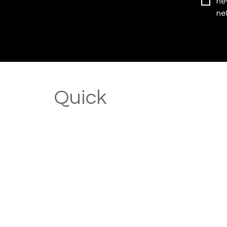
ne
nel
Quick
Links
Home
Brand
Oggetti
Perpetua la matita
SoloPerpetua
Perpetua Recorder
Recorder Pieces of Venice
Perpetua g_cork
Perpetua g_bag
Perpetua g_case
Perpetua il taccuino