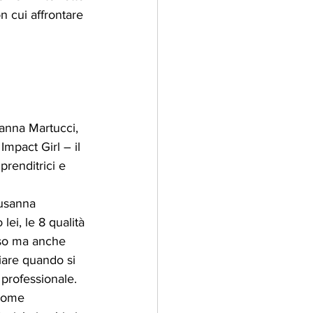
 cui affrontare 
sanna Martucci, 
Impact Girl – il 
prenditrici e 
usanna 
ei, le 8 qualità 
sso ma anche 
iare quando si 
 professionale.
come 