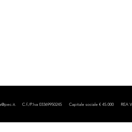
ea@pec.it
. C.f./P.Iva 03369950245 Capitale sociale € 45.000 REA VI
iva sulla raccolta
Le tue preferenze relative alla priva