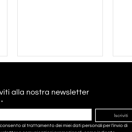
iviti alla nostra newsletter
*
Re-think economy forum:
Mont
Iscriviti
cos’hanno in comune una
trad
onsento al trattamento dei miei dati personali per l’invio di 
matita e il mondo del