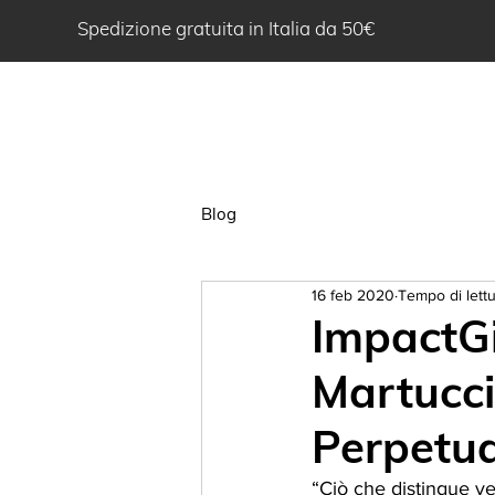
Spedizione gratuita in Italia da 50€
HOME
CHI
Blog
16 feb 2020
Tempo di lettu
ImpactGi
Martucci
Perpetu
“Ciò che distingue ve