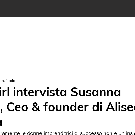
 SIAMO
OGGETTI
SHOP
SERVIZI
CONTATTI
ra: 1 min
rl intervista Susanna
, Ceo & founder di Alise
a
ramente le donne imprenditrici di successo non è un insi