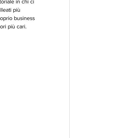
riale in chi ci 
lleati più 
roprio business 
ri più cari.