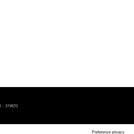
CONTATTACI
 - 319870
cy