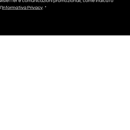
wsletter e comunicazioni promozionali, come indicato 
fashion?
l’
Informativa Privacy
.
*
Spedizioni
Italia
Spedizione in 2/3 giorni lavorativi, gratuita
sopra i 50 €, altrimenti 6 € (relativo ai prodotti
presenti nello shop).
Europa (isole escluse)
Spedizione in 3/5 giorni lavorativi, gratuita
sopra i 100 €, altrimenti 15 € (relativo ai
prodotti presenti nello shop).