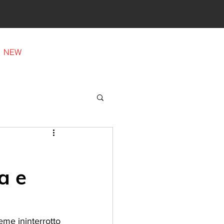
La nostra famiglia
NEW
a e
eme ininterrotto 