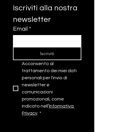
Iscriviti alla nostra 
newsletter
Re-think economy
ImpactGirl inte
forum: cos’hanno in
Susanna Martuc
Email
*
comune una matita e il
& founder di Al
mondo del fashion?
Perpetua
Iscriviti
Acconsento al 
trattamento dei miei dati 
personali per l’invio di 
newsletter e 
comunicazioni 
promozionali, come 
indicato nell’
Informativa 
Privacy
.
*