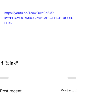
https://youtu.be/TcowOwq0dSM?
list=PLlAMQOzMuGGRrwSMHCvPHGFT0CO9-
6EXR
Mostra tutti
Post recenti