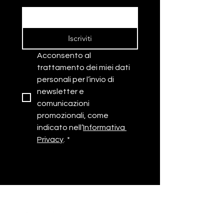
comune una matita e il
& founder di Al
mondo del fashion?
Perpetua
Iscriviti
Acconsento al 
trattamento dei miei dati 
personali per l’invio di 
newsletter e 
comunicazioni 
promozionali, come 
indicato nell’
Informativa 
Privacy
.
*