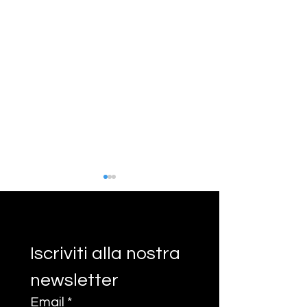
Iscriviti alla nostra 
newsletter
Re-think economy
ImpactGirl inte
forum: cos’hanno in
Susanna Martuc
Email
*